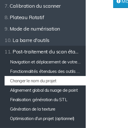
Mot
7.
Calibration du scanner
8.
Plateau Rotatif
9.
Mode de numérisation
10.
La barre d'outils
11.
Post-traitement du scan étape par étape
Navigation et déplacement de votre modèle
Fonctionnalités étendues des outils de sélection
Changer le nom du projet
Alignement global du nuage de point
Finalisation: génération du STL
Génération de la texture
Optimisation d'un projet (optionnel)