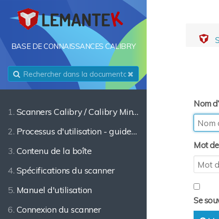
S
BASE DE CONNAISSANCES CALIBRY
Nom d’u
1.
Scanners Calibry / Calibry Mini - présentation
2.
Processus d'utilisation - guide rapide
Mot de
3.
Contenu de la boîte
4.
Spécifications du scanner
5.
Manuel d'utilisation
Se sou
6.
Connexion du scanner